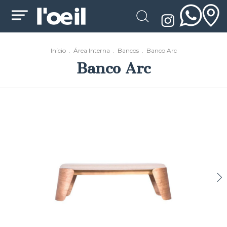
Início
.
Área Interna
.
Bancos
.
Banco Arc
Banco Arc