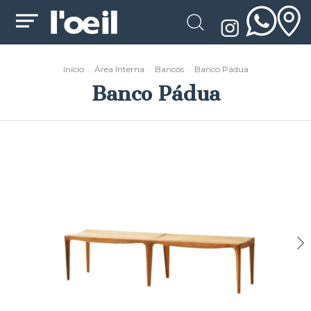
Início
.
Área Interna
.
Bancos
.
Banco Pádua
Banco Pádua