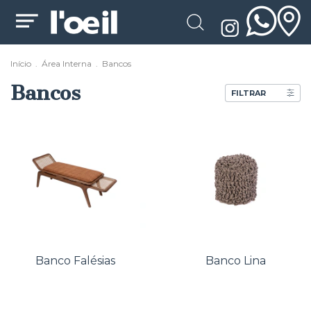
Início
.
Área Interna
.
Bancos
Bancos
FILTRAR
Banco Falésias
Banco Lina