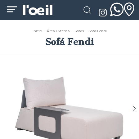
Início
.
Área Externa
.
Sofás
.
Sofá Fendi
Sofá Fendi