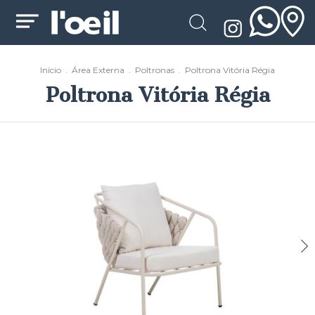
Início
.
Área Externa
.
Poltronas
.
Poltrona Vitória Régia
Poltrona Vitória Régia