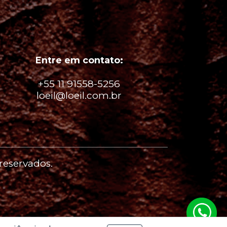
Entre em contato:
+55 11 91558-5256
loeil@loeil.com.br
 reservados.