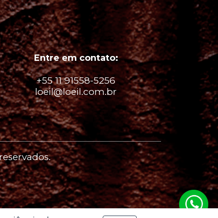
Entre em contato:
+55 11 91558-5256
loeil@loeil.com.br
 reservados.