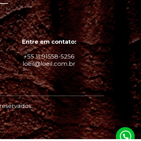
Entre em contato:
+55 11 91558-5256
loeil@loeil.com.br
 reservados.