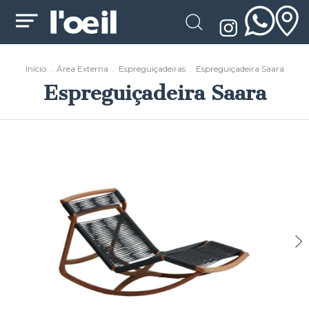
Início
.
Área Externa
.
Espreguiçadeiras
.
Espreguiçadeira Saara
Espreguiçadeira Saara