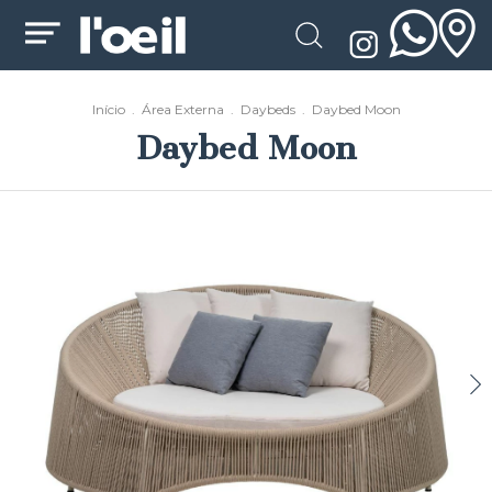
Início
.
Área Externa
.
Daybeds
.
Daybed Moon
Daybed Moon