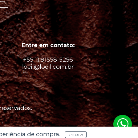
Entre em contato:
+55 11 91558-5256
loeil@loeil.com.br
 reservados.
xperiência de compra.
ENTENDI